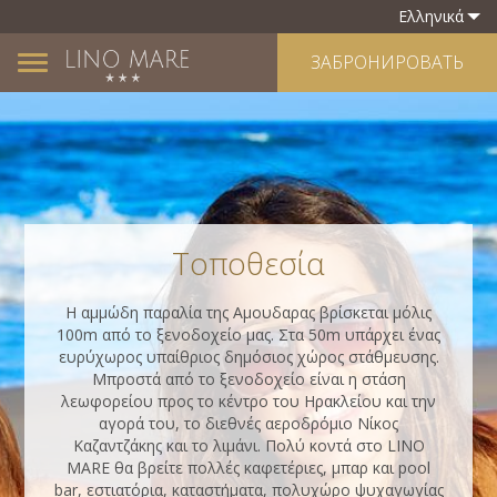
Ελληνικά
ЗАБРОНИРОВАТЬ
Toggle
navigation
Τοποθεσία
Η αμμώδη παραλία της Αμουδαρας βρίσκεται μόλις
100m από το ξενοδοχείο μας. Στα 50m υπάρχει ένας
ευρύχωρος υπαίθριος δημόσιος χώρος στάθμευσης.
Μπροστά από το ξενοδοχείο είναι η στάση
λεωφορείου προς το κέντρο του Ηρακλείου και την
αγορά του, το διεθνές αεροδρόμιο Νίκος
Καζαντζάκης και το λιμάνι. Πολύ κοντά στο LINO
MARE θα βρείτε πολλές καφετέριες, μπαρ και pool
bar, εστιατόρια, καταστήματα, πολυχώρο ψυχαγωγίας